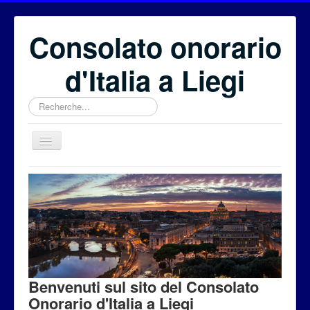
Consolato onorario
d'Italia a Liegi
Rechercher
Benvenuti
Il Consolato onorario
Il Consolato Generale
Eventi
Fondazione Euritalia
Benvenuti sul sito del Consolato
Per i cittadini
Onorario d'Italia a Liegi