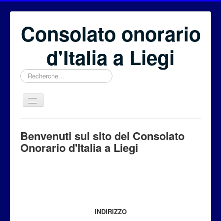
Consolato onorario
d'Italia a Liegi
Rechercher
Benvenuti
Benvenuti sul sito del Consolato
Il Consolato onorario
Onorario d'Italia a Liegi
Il Consolato Generale
Eventi
Fondazione Euritalia
Per i cittadini
INDIRIZZO